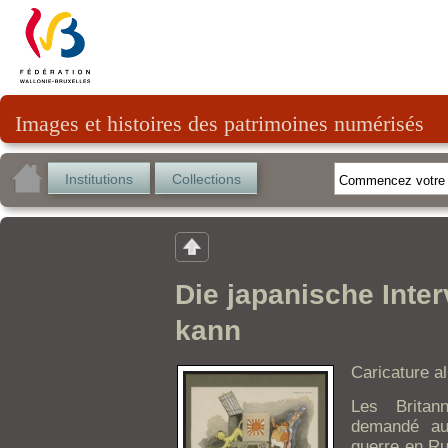
Images et histoires des patrimoines numérisés
Institutions
Collections
Die japanische Inte
kann
Caricature a
Les Britan
demandé aux
guerre en Rus