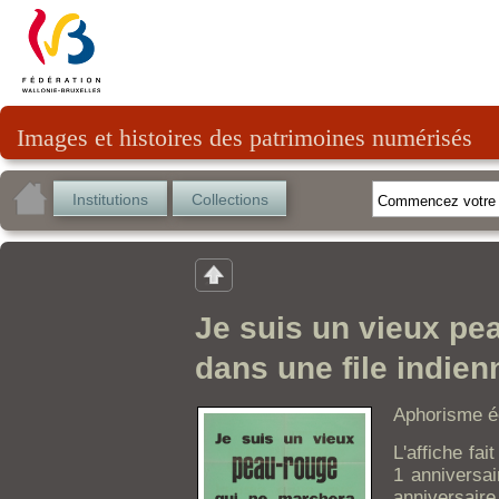
Images et histoires des patrimoines numérisés
Institutions
Collections
Je suis un vieux pe
dans une file indien
Aphorisme éc
L'affiche fai
1 anniversai
anniversaire