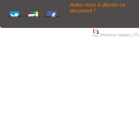
Aidez-nous à décrire ce
document !
Mentions légales
|
Pl