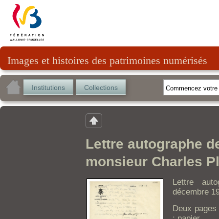
Images et histoires des patrimoines numérisés
Institutions
Collections
Lettre autographe d
monsieur Charles Pl
Lettre aut
décembre 19
Deux pages 
: papier.