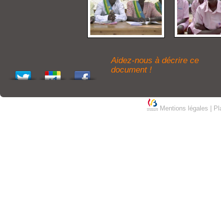
Aidez-nous à décrire ce
document !
Mentions légales
|
Pl