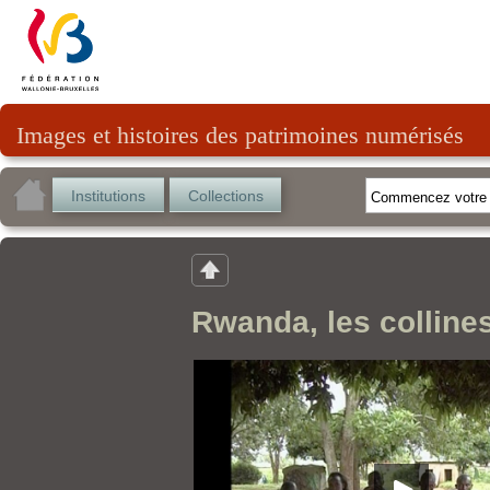
Images et histoires des patrimoines numérisés
Institutions
Collections
Rwanda, les collines