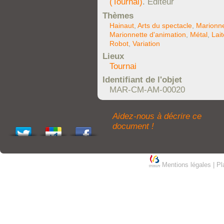
(Tournai)
. Éditeur
Thèmes
Hainaut
,
Arts du spectacle
,
Marionne
Marionnette d'animation
,
Métal
,
Lai
Robot
,
Variation
Lieux
Tournai
Identifiant de l'objet
MAR-CM-AM-00020
Aidez-nous à décrire ce
document !
Mentions légales
|
Pl