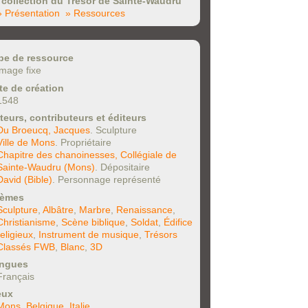
 collection du Trésor de Sainte-Waudru
» Présentation
» Ressources
pe de ressource
image fixe
te de création
1548
teurs, contributeurs et éditeurs
Du Broeucq, Jacques
. Sculpture
Ville de Mons
. Propriétaire
Chapitre des chanoinesses, Collégiale de
Sainte-Waudru (Mons)
. Dépositaire
David (Bible)
. Personnage représenté
èmes
Sculpture
,
Albâtre
,
Marbre
,
Renaissance
,
Christianisme
,
Scène biblique
,
Soldat
,
Édifice
religieux
,
Instrument de musique
,
Trésors
Classés FWB
,
Blanc
,
3D
ngues
Français
eux
Mons
,
Belgique
,
Italie