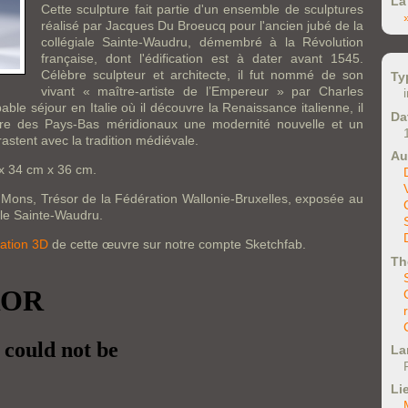
La
Cette sculpture fait partie d'un ensemble de sculptures
réalisé par Jacques Du Broeucq pour l'ancien jubé de la
collégiale Sainte-Waudru, démembré à la Révolution
française, dont l'édification est à dater avant 1545.
Célèbre sculpteur et architecte, il fut nommé de son
Ty
vivant « maître-artiste de l’Empereur » par Charles
ble séjour en Italie où il découvre la Renaissance italienne, il
Da
ture des Pays-Bas méridionaux une modernité nouvelle et un
astent avec la tradition médiévale.
Au
x 34 cm x 36 cm.
e Mons, Trésor de la Fédération Wallonie-Bruxelles, exposée au
ale Sainte-Waudru.
ation 3D
de cette œuvre sur notre compte Sketchfab.
Th
La
Li