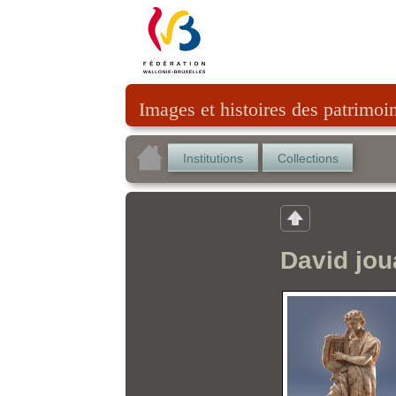
Images et histoires des patrimoi
Institutions
Collections
David joua