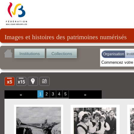
Images et histoires des patrimoines numérisés
Institutions
Collections
Organisation
Inst
1
2
3
4
5
«
»