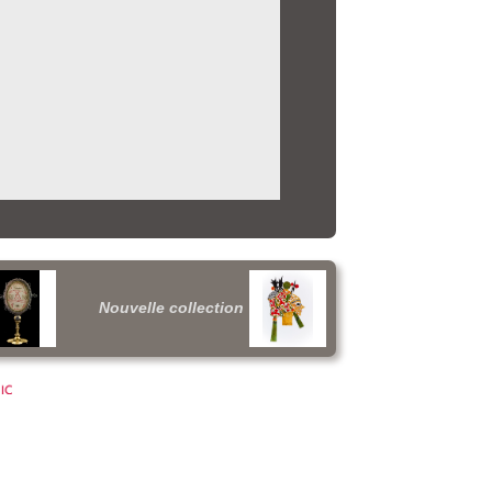
Nouvelle collection