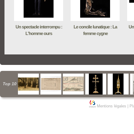
Un spectacle interrompu :
Le concile lunatique : La
Un
L'homme ours
femme cygne
Top 10
Mentions légales
|
Pl