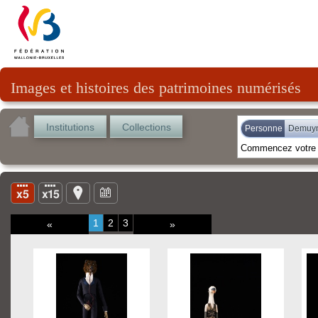
Images et histoires des patrimoines numérisés
Institutions
Collections
Personne
Demuyn
1
2
3
«
»