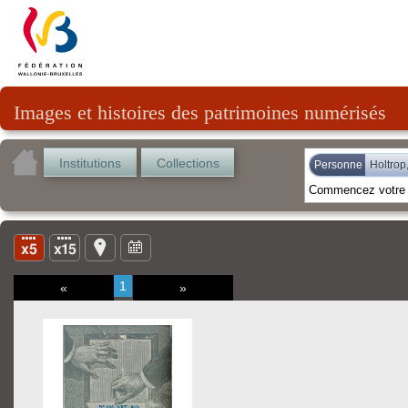
Images et histoires des patrimoines numérisés
Institutions
Collections
Personne
Holtrop
1
«
»