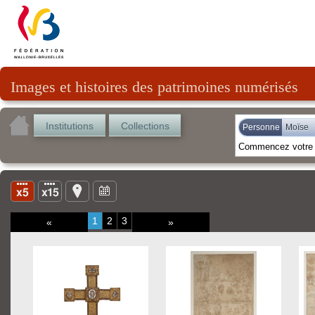
Images et histoires des patrimoines numérisés
Institutions
Collections
Personne
Moïse
1
2
3
«
»