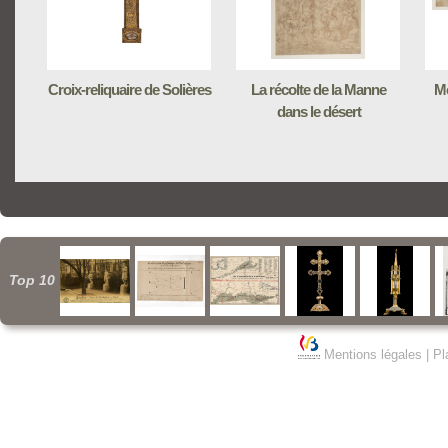
Croix-reliquaire de Solières
La récolte de la Manne
Mo
dans le désert
Top 10
Mentions légales
|
Pl