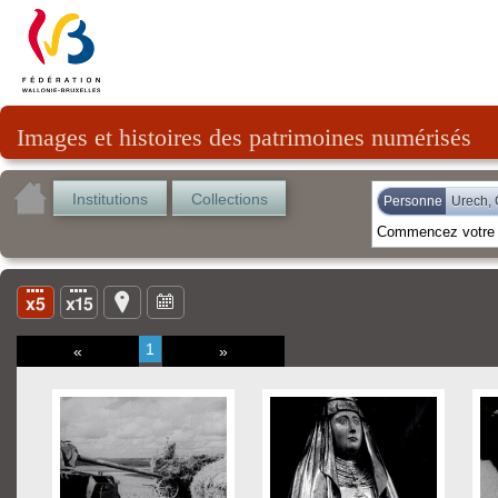
Images et histoires des patrimoines numérisés
Institutions
Collections
Personne
Urech, 
1
«
»