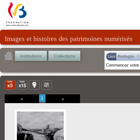
Images et histoires des patrimoines numérisés
Institutions
Collections
×
Lieu
Bastogne
1
«
»