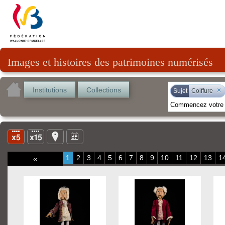
Images et histoires des patrimoines numérisés
Institutions
Collections
×
Sujet
Coiffure
1
2
3
4
5
6
7
8
9
10
11
12
13
1
«