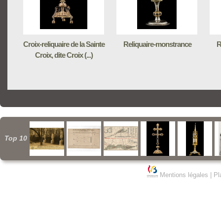
Croix-reliquaire de la Sainte
Reliquaire-monstrance
R
Croix, dite Croix (...)
Top 10
Mentions légales
|
Pl