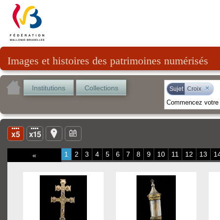
Images et histoires des patrimoines numérisés
Institutions
Collections
×
Sujet
Croix
1
2
3
4
5
6
7
8
9
10
11
12
13
1
«