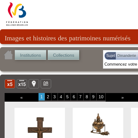
Images et histoires des patrimoines numérisés
Institutions
Collections
Sujet
Dinanderie
1
2
3
4
5
6
7
8
9
10
«
»