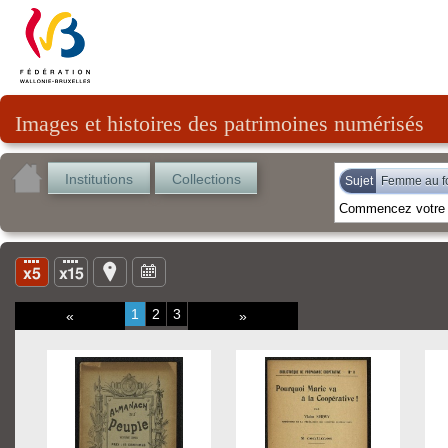
Images et histoires des patrimoines numérisés
Institutions
Collections
Sujet
Femme au f
1
2
3
«
»