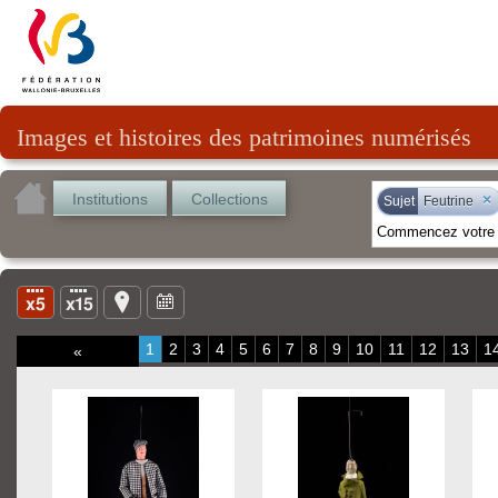
Images et histoires des patrimoines numérisés
Institutions
Collections
×
Sujet
Feutrine
1
2
3
4
5
6
7
8
9
10
11
12
13
1
«