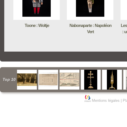
Toone : Woltje
Nabonaparte : Napoléon
Les
Vert
: 
Top 10
Mentions légales
|
Pl