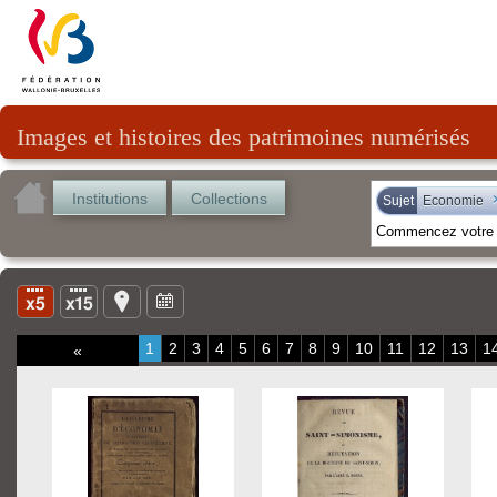
Images et histoires des patrimoines numérisés
Institutions
Collections
Sujet
Economie
1
2
3
4
5
6
7
8
9
10
11
12
13
1
«