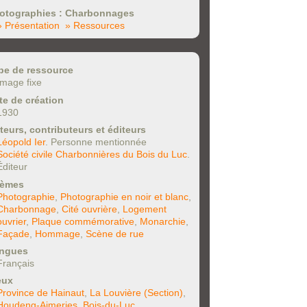
otographies : Charbonnages
» Présentation
» Ressources
pe de ressource
Image fixe
te de création
1930
teurs, contributeurs et éditeurs
Léopold Ier
. Personne mentionnée
Société civile Charbonnières du Bois du Luc
.
Éditeur
èmes
Photographie
,
Photographie en noir et blanc
,
Charbonnage
,
Cité ouvrière
,
Logement
ouvrier
,
Plaque commémorative
,
Monarchie
,
Façade
,
Hommage
,
Scène de rue
ngues
Français
eux
Province de Hainaut
,
La Louvière (Section)
,
Houdeng-Aimeries
,
Bois-du-Luc