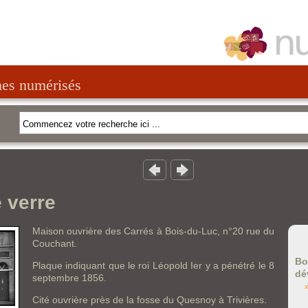
nes numérisés
 verre
Maison ouvrière des Carrés à Bois-du-Luc, n°20 rue du
Couchant.
Bo
Plaque indiquant que le roi Léopold Ier y a pénétré le 8
dé
septembre 1856.
Cité ouvrière près de la fosse du Quesnoy à Trivières.