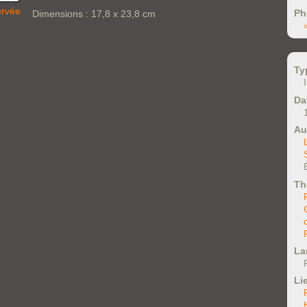
ervée
Ph
Dimensions : 17,8 x 23,8 cm
Ty
Da
Au
Th
La
Li