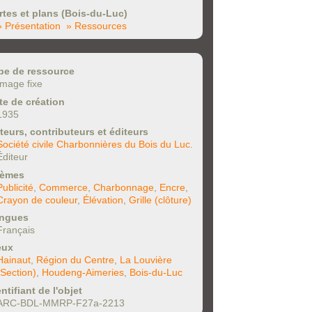
rtes et plans (Bois-du-Luc)
» Présentation
» Ressources
pe de ressource
Image fixe
te de création
1935
teurs, contributeurs et éditeurs
Société civile Charbonnières du Bois du Luc
.
Éditeur
èmes
Publicité
,
Commerce
,
Charbonnage
,
Encre
,
Crayon de couleur
,
Élévation
,
Grille (clôture)
ngues
Français
eux
Hainaut
,
Région du Centre
,
La Louvière
(Section)
,
Houdeng-Aimeries
,
Bois-du-Luc
ntifiant de l'objet
ARC-BDL-MMRP-F27a-2213