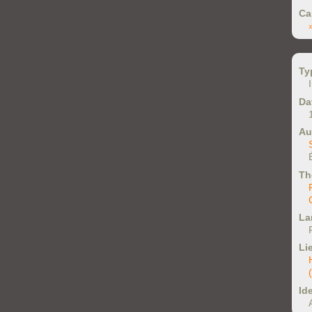
Ca
Ty
Da
Au
Th
La
Li
Ide