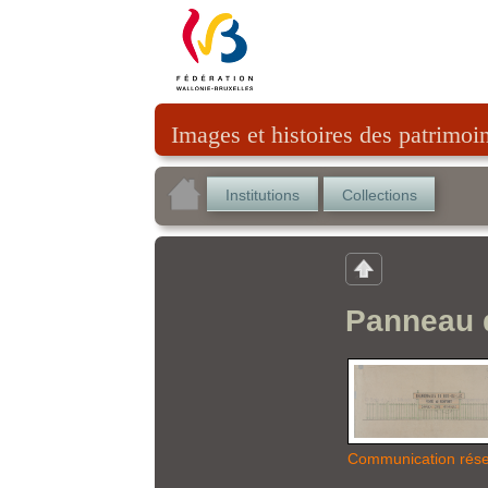
Images et histoires des patrimoi
Institutions
Collections
Panneau d
Communication rés