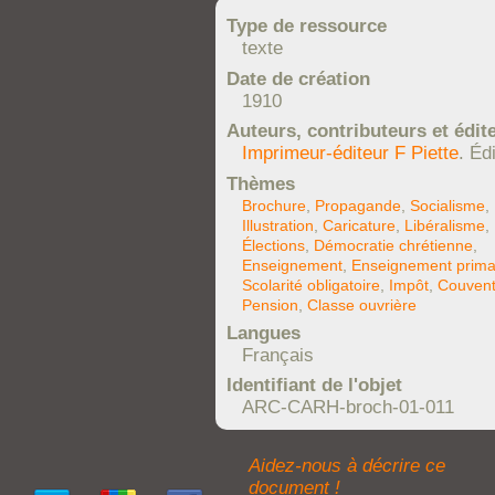
Type de ressource
texte
Date de création
1910
Auteurs, contributeurs et édit
Imprimeur-éditeur F Piette
. Éd
Thèmes
Brochure
,
Propagande
,
Socialisme
,
Illustration
,
Caricature
,
Libéralisme
,
Élections
,
Démocratie chrétienne
,
Enseignement
,
Enseignement prima
Scolarité obligatoire
,
Impôt
,
Couven
Pension
,
Classe ouvrière
Langues
Français
Identifiant de l'objet
ARC-CARH-broch-01-011
Aidez-nous à décrire ce
document !