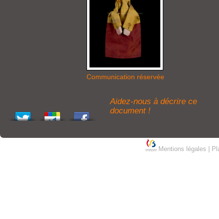
Communication réservée
Aidez-nous à décrire ce
document !
Mentions légales
|
Pl