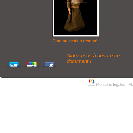
Communication réservée
Aidez-nous à décrire ce
document !
Mentions légales
|
Pl