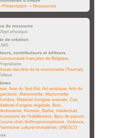
rionnettes d'ombre
» Présentation
» Ressources
pe de ressource
Objet physique
te de création
1965
teurs, contributeurs et éditeurs
Communauté française de Belgique
.
Propriétaire
Musée des Arts de la marionnette (Tournai)
.
Éditeur
èmes
Asie
,
Asie du Sud-Est
,
Art asiatique
,
Arts du
spectacle
,
Marionnette
,
Marionnette
d'ombre
,
Matériel d'origine animale
,
Cuir
,
Matériel d'origine végétale
,
Bois
,
Hindouisme
,
Homme
,
Barbe
,
Intellectuel
,
Accessoire de l'habillement
,
Bijou de parure
,
Couvre-chef
,
Anthropomorphisme
,
Violence
,
Patrimoine culturel immatériel
,
UNESCO
eux