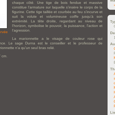
Ma
chaque côté. Une tige de bois fendue et massive
constitue l’armature sur laquelle s’insère le corps de la
figurine. Cette tige taillée et courbée au feu s’incurve et
suit la volute et volumineuse coiffe jusqu’à son
extrémité. La tête droite, regardant au niveau de
Ty
l'horizon, symbolise le pouvoir, la puissance, l'action et
l'agression.
ervée
Da
La marionnette a le visage de couleur rose qui
ence. Le sage Durna est le conseiller et le professeur de
Au
onnette n'a qu'un seul bras relié.
7 cm.
Th
Li