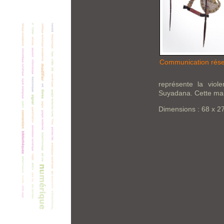
Communication rés
représente la viol
Suyadana. Cette mari
Dimensions : 68 x 2