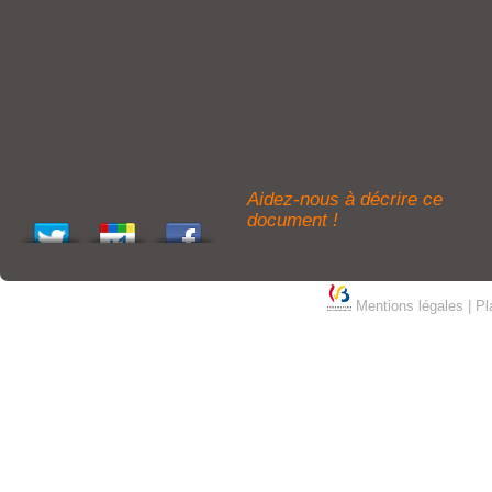
Aidez-nous à décrire ce
document !
Mentions légales
|
Pl