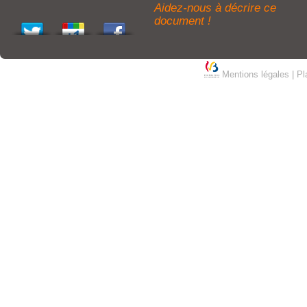
Aidez-nous à décrire ce
document !
Mentions légales
|
Pl