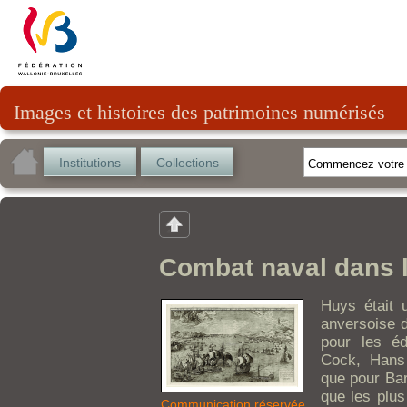
Images et histoires des patrimoines numérisés
Institutions
Collections
Combat naval dans l
Huys était 
anversoise d
pour les éd
Cock, Hans 
que pour Ba
que les plu
Communication réservée