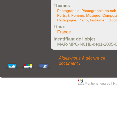
Thèmes
Photographie
,
Photographie en noir 
Portrait
,
Femme
,
Musique
,
Composi
Pédagogue
,
Piano
,
Instrument d'opt
Lieux
France
Identifiant de l'objet
MAR-MPC-NCHL-dep1-2005-0
Aidez-nous à décrire ce
document !
Mentions légales
|
Pl