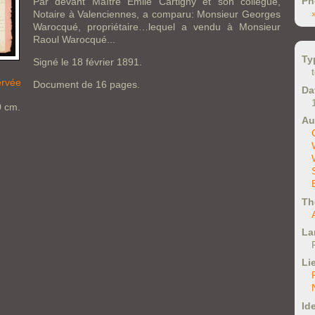
Ph
Par devant Maître Emile Cartigny et son collègue,
Notaire à Valenciennes, a comparu: Monsieur Georges
Warocqué, propriétaire…lequel a vendu à Monsieur
Raoul Warocqué...
Ty
Signé le 18 février 1891.
ervée
Document de 16 pages.
Da
0 cm.
Au
Th
La
Li
Ide