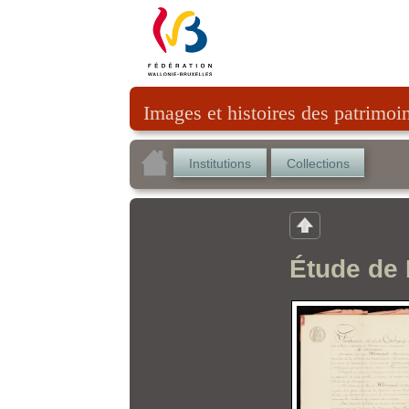
Images et histoires des patrimoi
Institutions
Collections
Étude de 