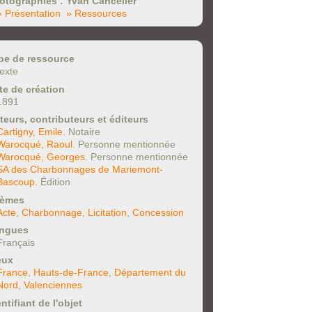
otographies : Yvan Cancelier
» Présentation
» Ressources
pe de ressource
texte
te de création
1891
teurs, contributeurs et éditeurs
Cartigny, Emile
. Notaire
Warocqué, Raoul
. Personne mentionnée
Warocqué, Georges
. Personne mentionnée
SA des Charbonnages de Mariemont-
Bascoup
. Édition
èmes
Acte
,
Charbonnage
,
Licitation
,
Concession
ngues
Français
eux
France
,
Hauts-de-France
,
Département du
Nord
,
Valenciennes
ntifiant de l'objet