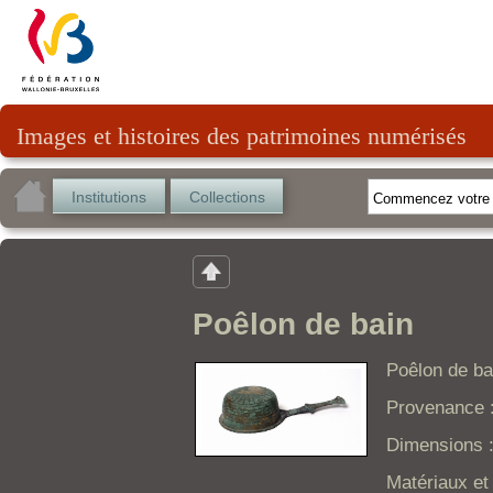
Images et histoires des patrimoines numérisés
Institutions
Collections
Poêlon de bain
Poêlon de ba
Provenance 
Dimensions :
Matériaux et 