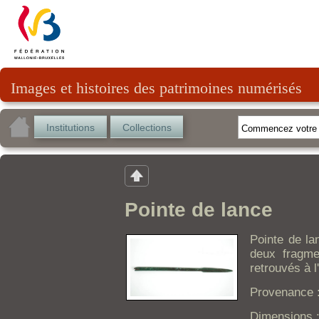
Images et histoires des patrimoines numérisés
Institutions
Collections
Pointe de lance
Pointe de la
deux fragme
retrouvés à l'
Provenance 
Dimensions 