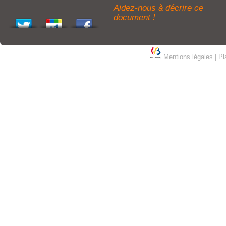
Aidez-nous à décrire ce
document !
Mentions légales
|
Pl