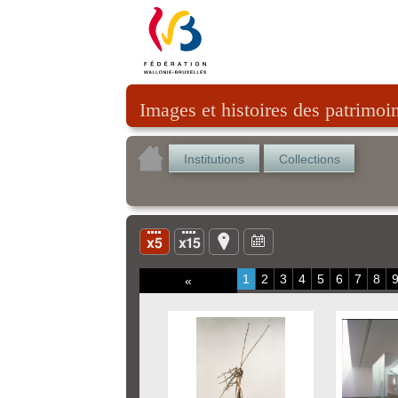
Images et histoires des patrimoi
Institutions
Collections
1
2
3
4
5
6
7
8
«