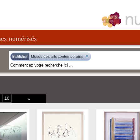
nes numérisés
×
Institution
Musée des arts contemporains
9
10
»