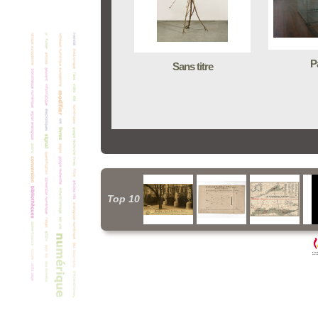
P
Sans titre
Top 10