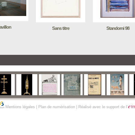
avillon
Sans titre
Standomi 98
Mentions légales
|
Plan de numérisation
| Réalisé avec le support de l'