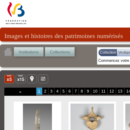
Images et histoires des patrimoines numérisés
Institutions
Collections
Collection
Vestige
1
2
3
4
5
6
7
8
9
10
11
12
13
1
«