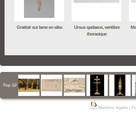
Grattoir sur lame en silex
Ursus spelaeus, vertèbre
Ma
thoracique
Top 10
Mentions légales
|
Pl