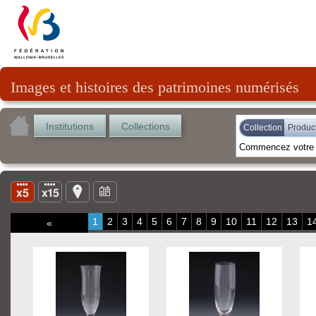
Images et histoires des patrimoines numérisés
Institutions
Collections
Collection
Product
1
2
3
4
5
6
7
8
9
10
11
12
13
1
«