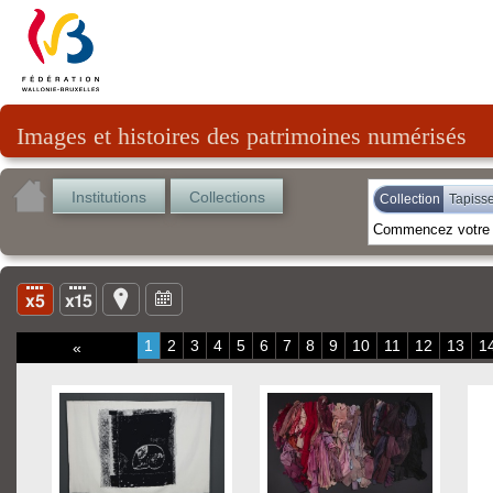
Images et histoires des patrimoines numérisés
Institutions
Collections
Collection
Tapisse
1
2
3
4
5
6
7
8
9
10
11
12
13
1
«