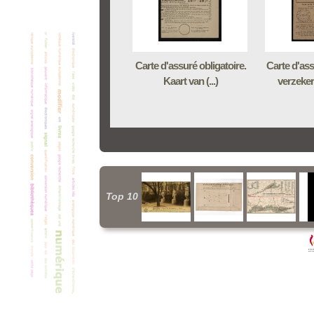
Carte d'assuré obligatoire.
Carte d'ass
Kaart van (...)
verzeker
Top 10