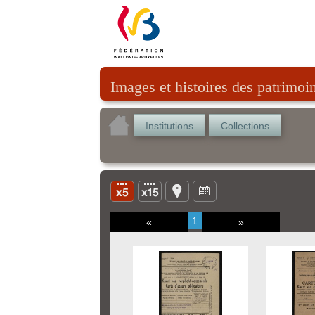
Images et histoires des patrimoi
Institutions
Collections
1
«
»