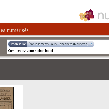
nes numérisés
×
Organisation
Établissements Louis Depoortere (Mouscron)