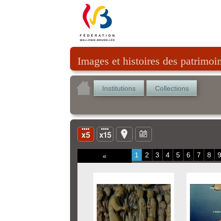
Images et histoires des patrimoi
Institutions
Collections
1
2
3
4
5
6
7
8
«