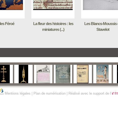
Iles Féroé
La fleur des histoires : les
Les Blancs-Moussis 
miniatures (...)
Stavelot
Mentions légales
|
Plan de numérisation
| Réalisé avec le support de l'