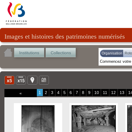
Images et histoires des patrimoines numérisés
Institutions
Collections
Organisation
Rot
1
2
3
4
5
6
7
8
9
10
11
12
13
1
«