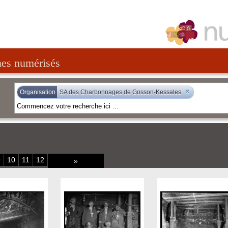
nes numérisés
×
Organisation
SA des Charbonnages de Gosson-Kessales
9
10
11
12
»