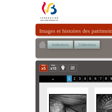
Images et histoires des patrimoi
Institutions
Collections
1
2
3
4
5
6
7
8
«