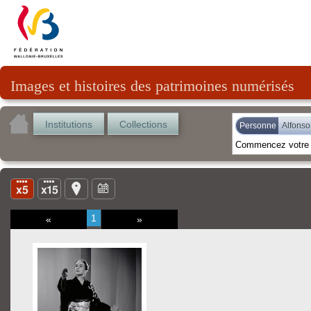
Images et histoires des patrimoines numérisés
Institutions
Collections
Personne
Alfonso
1
«
»