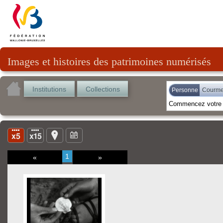
Images et histoires des patrimoines numérisés
Institutions
Collections
Personne
Courmes
1
«
»