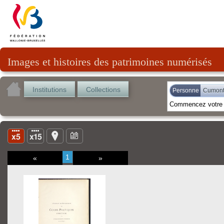
Images et histoires des patrimoines numérisés
Institutions
Collections
Personne
Cumont
1
«
»