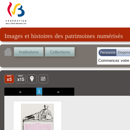
Images et histoires des patrimoines numérisés
Institutions
Collections
Personne
Degens
1
«
»