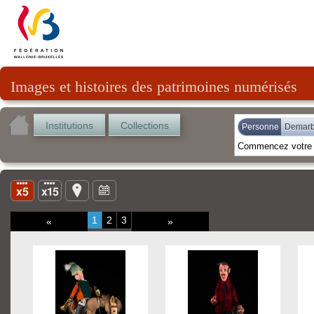
Images et histoires des patrimoines numérisés
Institutions
Collections
Personne
Demarba
1
2
3
«
»