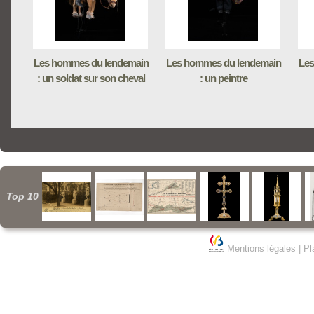
Les hommes du lendemain
Les hommes du lendemain
Les
: un soldat sur son cheval
: un peintre
Top 10
Mentions légales
|
Pl