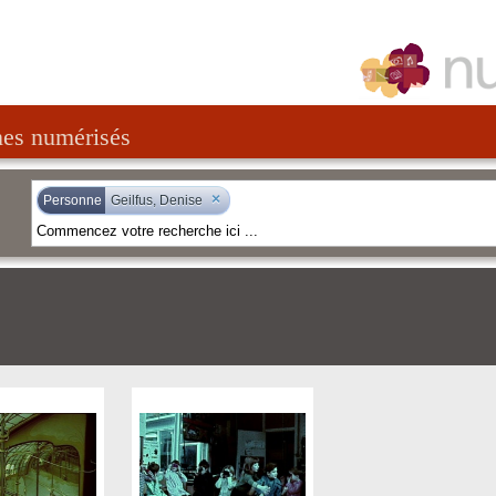
nes numérisés
×
Personne
Geilfus, Denise