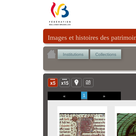
Images et histoires des patrimoi
Institutions
Collections
1
«
»