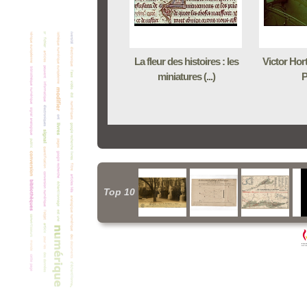
La fleur des histoires : les
Victor Hor
miniatures (...)
P
Top 10