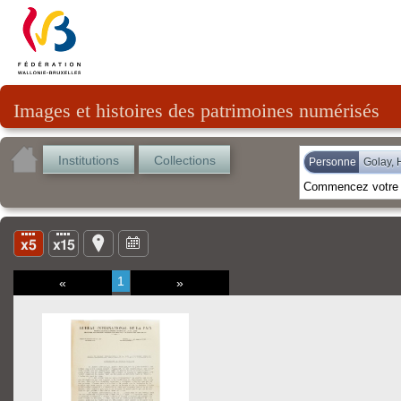
Images et histoires des patrimoines numérisés
Institutions
Collections
Personne
Golay, 
1
«
»