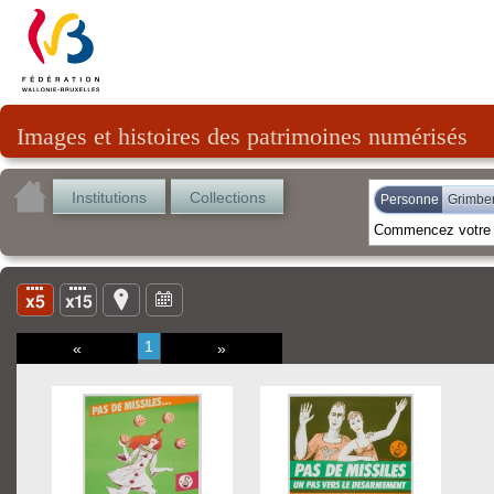
Images et histoires des patrimoines numérisés
Institutions
Collections
Personne
Grimber
1
«
»